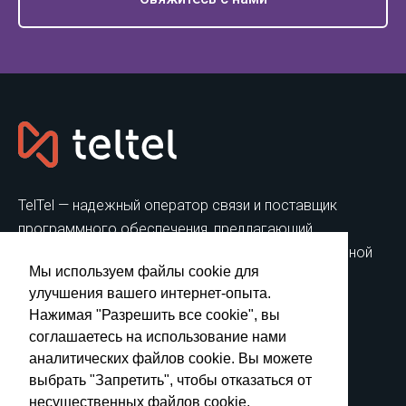
TelTel — надежный оператор связи и поставщик
программного обеспечения, предлагающий
эффективные инструменты для автоматизированной
Мы используем файлы cookie для
голосовой и SMS коммуникации.
улучшения вашего интернет-опыта.
Нажимая "Разрешить все cookie", вы
РЕШЕНИЯ
ПРОДУКТЫ
соглашаетесь на использование нами
Онлайн Колл-центр
Aвтоматический
аналитических файлов cookie. Вы можете
номеронабиратель
Tелефонные системы
выбрать "Запретить", чтобы отказаться от
Робозвонки
Голосовой/SMS API
несущественных файлов cookie.