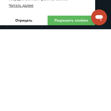
Телемаркетинг
SIP Транкинг
Читать далее
SMS Решения
Франшиза
Все функции
Отрицать
Разрешить cookies
ЦЕНЫ
РЕСУРСЫ
Тарифные планы
Свяжитесь с нами
Call Rates
База знаний
Тарифы на SMS
Спецификация API
DID Номера
API Документация
Feature Request
Для Партнёров
TelTel SIA © 2026
Контакты
Условия
ДПО
Для Партнёров