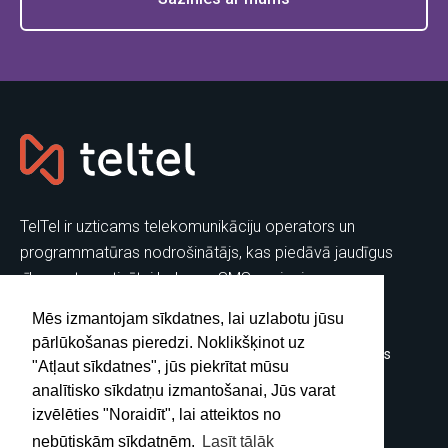
TelTel ir uzticams telekomunikāciju operators un
programmatūras nodrošinātājs, kas piedāvā jaudīgus
rīkus automatizētai balss un SMS saziņai.
Mēs izmantojam sīkdatnes, lai uzlabotu jūsu
RISINĀJUMI
PRODUKTI
pārlūkošanas pieredzi. Noklikšķinot uz
Virtuālais zvanu centrs
Automātiskais zvanītājs
"Atļaut sīkdatnes", jūs piekrītat mūsu
Talruņu sistēmas
Robozvani
analītisko sīkdatņu izmantošanai, Jūs varat
Balss/SMS API
Telemārketings
izvēlēties "Noraidīt", lai atteiktos no
SIP trunking
SMS Risinājumi
nebūtiskām sīkdatnēm.
Lasīt tālāk