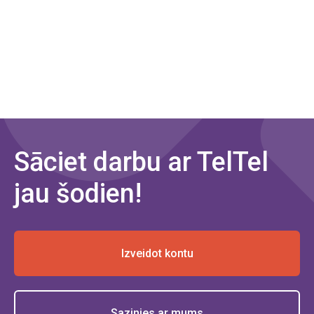
Sāciet darbu ar TelTel
jau šodien!
Izveidot kontu
Sazinies ar mums