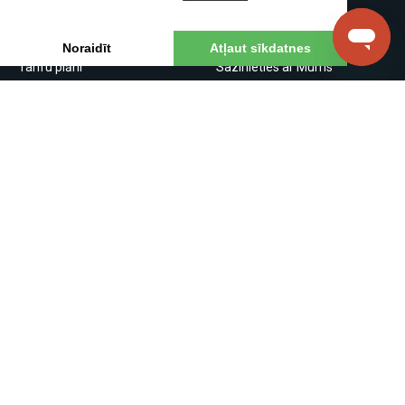
White Label
Visas Funkcijas
CENAS
RESURSI
Noraidīt
Atļaut sīkdatnes
Tarifu plāni
Sazinieties ar Mums
Call Rates
Zināšanu bāze
SMS tarifi
API specifikācija
DID numuri
API Dokumentācija
Feature Request
Sadarbības partneriem
TelTel SIA © 2026
Kontakti
Noteikumi
Privātuma
Partneru
politika
programma